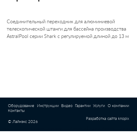
Cоединительный переходник для алюминиевой
телескопической штанги для бассейна производства
AstralPool серии Shark с регулируемой длиной до 13 м
Оборудование
Инструкции
Видео
Гарантии
Услуги
О компании
Контакты
Разработка сайта
knopix
© Лайнэкс 2026
|
|
|
химия для бассейна киев
скиммер для бассейна
купить бассейн в украине
|
|
лестницы для бассейна
ступеньки для лестниц
Интернет магазин E-Pool