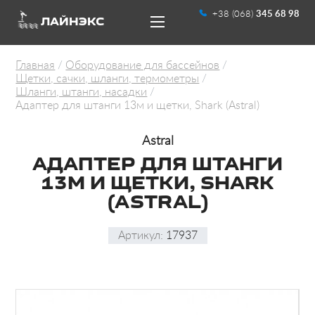
+38 (068)
345 68 98
ЛАЙНЭКС
Главная
Оборудование для бассейнов
Щетки, сачки, шланги, термометры
Шланги, штанги, насадки
Адаптер для штанги 13м и щетки, Shark (Astral)
Astral
UA
RU
АДАПТЕР ДЛЯ ШТАНГИ
13М И ЩЕТКИ, SHARK
(ASTRAL)
Артикул:
17937