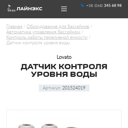
+38 (068)
345 68 98
ЛАЙНЭКС
Главная
Оборудование для бассейнов
Автоматика управления бассейном
Контроль работы переливной емкости
Датчик контроля уровня воды
Lovato
UA
RU
ДАТЧИК КОНТРОЛЯ
УРОВНЯ ВОДЫ
Артикул:
201524019