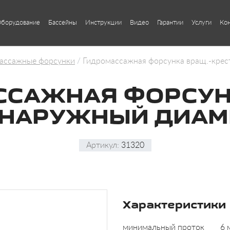
борудование
Бассейны
Инструкции
Видео
Гарантии
Услуги
Ко
ассажные форсунки
Гидромассажная форсунка вращ.-крес
САЖНАЯ ФОРСУН
 НАРУЖНЫЙ ДИАМЕ
Артикул:
31320
Характеристики
минимальный проток
6 