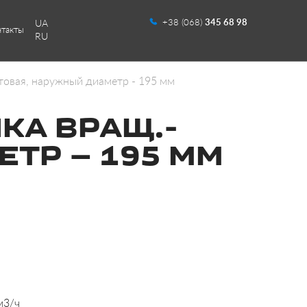
+38 (068)
345 68 98
UA
нтакты
RU
товая, наружный диаметр - 195 мм
КА ВРАЩ.-
ТР — 195 ММ
м3/ч