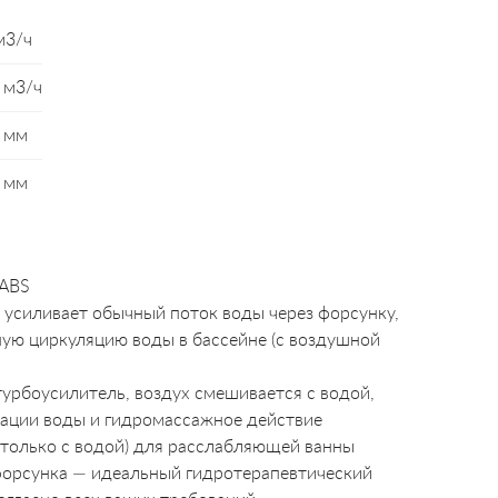
м3/ч
 м3/ч
 мм
 мм
 ABS
о усиливает обычный поток воды через форсунку,
ую циркуляцию воды в бассейне (с воздушной
турбоусилитель, воздух смешивается с водой,
ации воды и гидромассажное действие
(только с водой) для расслабляющей ванны
офорсунка — идеальный гидротерапевтический