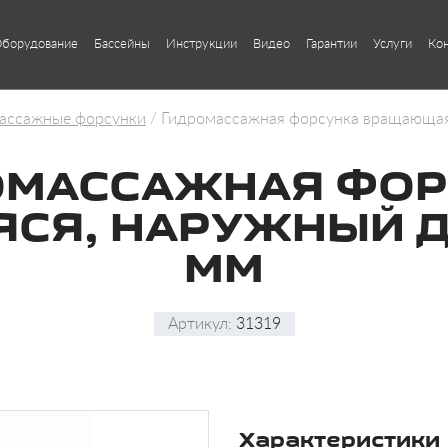
борудование
Бассейны
Инструкции
Видео
Гарантии
Услуги
Ко
ассажные форсунки
Гидромассажная форсунка вращающая
ОМАССАЖНАЯ ФОР
Я, НАРУЖНЫЙ ДИ
ММ
Артикул:
31319
Характеристики