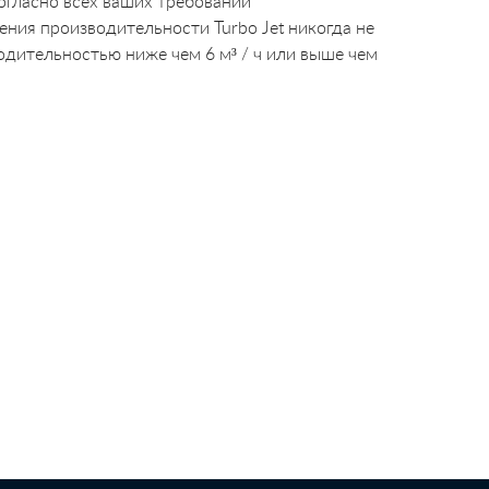
огласно всех ваших требований
ния производительности Turbo Jet никогда не
одительностью ниже чем 6 м³ / ч или выше чем