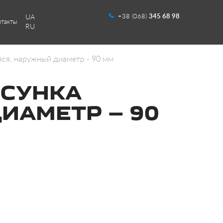
+38 (068)
345 68 98
UA
нтакты
RU
ся, наружный диаметр - 90 мм
СУНКА
АМЕТР — 90