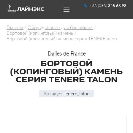
+38 (068)
345 68 98
ЛАЙНЭКС
Главная
Оборудование для бассейнов
Бортовой (копинговый) камень
Бортовой (копинговый) камень серия TENERE talon
Dalles de France
БОРТОВОЙ
UA
RU
(КОПИНГОВЫЙ) КАМЕНЬ
СЕРИЯ TENERE TALON
Артикул:
Tenere_talon