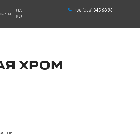
+38 (068)
345 68 98
UA
нтакты
RU
АЯ ХРОМ
астик