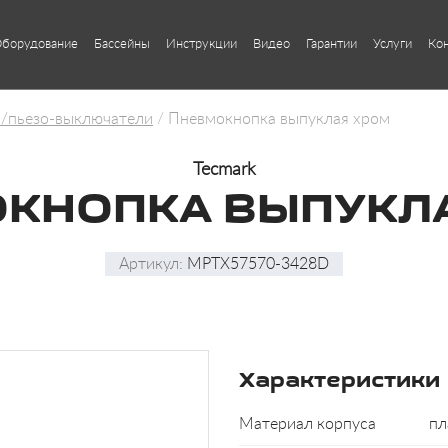
борудование
Бассейны
Инструкции
Видео
Гарантии
Услуги
Ко
/пьезо-выключатели
Пневмокнопка выпуклая хром
Tecmark
КНОПКА ВЫПУКЛ
Артикул:
MPTX57570-3428D
Характеристики
Материал корпуса
пл