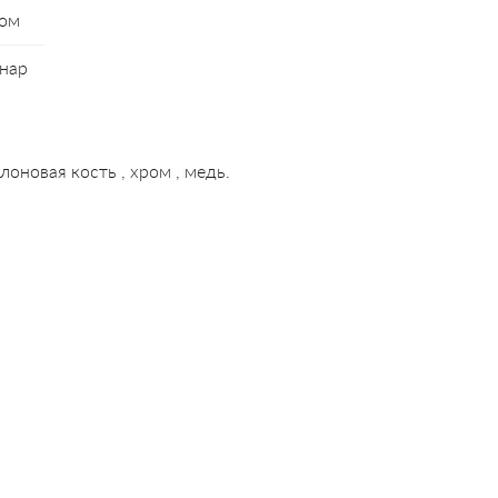
ом
 нар
лоновая кость , хром , медь.