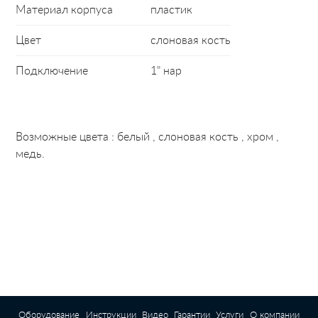
Материал корпуса
пластик
Цвет
слоновая кость
Подключение
1" нар
Возможные цвета : белый , слоновая кость , хром ,
медь.
Оборудование
Инструкции
Видео
Гарантии
Услуги
О компании