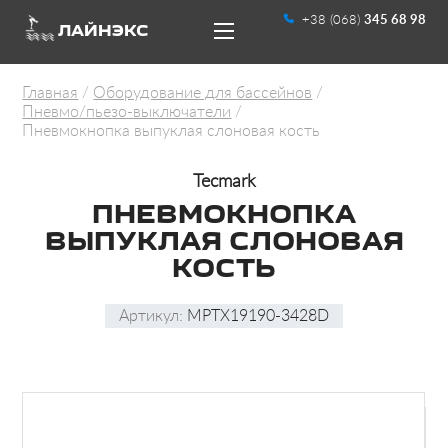
+38 (068)
345 68 98
ЛАЙНЭКС
Главная
Оборудование для бассейнов
Пневмо/пьезо-выключатели
Пневмокнопка выпуклая слоновая кость
Tecmark
ПНЕВМОКНОПКА
UA
RU
ВЫПУКЛАЯ СЛОНОВАЯ
КОСТЬ
Артикул:
MPTX19190-3428D