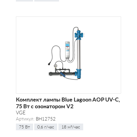
Комплект лампы Blue Lagoon AOP UV-C,
75 Вт с озонатором V2
VGE
Артикул:
BH12752
75 Вт
0,6 г/час
18 м³/час