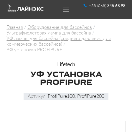
+38 (068)
345 68 98
ЛАЙНЭКС
Главная
Оборудование для бассейнов
Ультрафиолетовая лампа для бассейна
УФ лампы для бассейна (среднего давления для
коммерческих бассейнов)
УФ установка PROFIPURE
UA
RU
Lifetech
УФ УСТАНОВКА
PROFIPURE
Артикул:
ProfiPure100, ProfiPure200