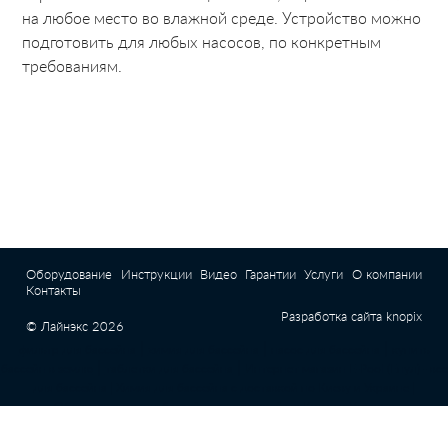
на любое место во влажной среде. Устройство можно
подготовить для любых насосов, по конкретным
требованиям.
Оборудование
Инструкции
Видео
Гарантии
Услуги
О компании
Контакты
Разработка сайта
knopix
© Лайнэкс 2026
|
|
|
фильтр для бассейна
химия для бассейна
насос для бассейна
купить
|
|
бассейн в землю
таблетки для бассейна
Интернет магазин E-Pool (Епул) - все
для бассейна |
Химия для бассейна с доставкой по Киеву и Украине |
Оборудование для бассейна с доставкой по Киеву и Украине
Бассейн Маркет – Интернет-магазин бассейнов и оборудования с доставкой по
всей Украине |
Химия для бассейна - купить в Киеве, Украине |
Оборудование