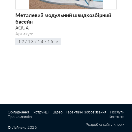
Металевий модульний швидкозбірний
басейн
AQUA
Артикул:
1.2 / 1.3 / 1.4 / 1.5 м
Обладнання
Інструкції
Відео
Гарантійні зобов’язання
Послуги
Про компанію
Контакти
Розробка сайту
knopix
© Лайнекс 2026