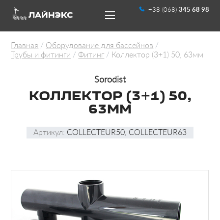
+38 (068)
345 68 98
ЛАЙНЭКС
Главная
Оборудование для бассейнов
Трубы и фитинги
Фитинг
Коллектор (3+1) 50, 63мм
Sorodist
КОЛЛЕКТОР (3+1) 50,
UA
RU
63ММ
Артикул:
COLLECTEUR50, COLLECTEUR63