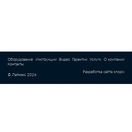
Оборудование
Инструкции
Видео
Гарантии
Услуги
О компании
Контакты
Разработка сайта
knopix
© Лайнэкс 2026
|
|
купить насос для бассейна
купить химию для бассейна
ультрафиолетовые
|
|
|
лампы купить
робот пылесос для бассейна
телескопическая штанга
Интернет магазин E-Pool (Епул) - все для бассейна |
Химия для бассейна с
доставкой по Киеву и Украине |
Оборудование для бассейна с доставкой по
Киеву и Украине
Бассейн Маркет – Интернет-магазин бассейнов и оборудования с доставкой по
всей Украине |
Химия для бассейна - купить в Киеве, Украине |
Оборудование
|
для бассейнов - Купить в Киеве, Украине - Бассейн Маркет
флокулянты купить
|
|
активный кислород
активный кислород для бассейнов
бесхлорная химия
|
|