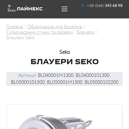
+38 (068)
345 68 98
ЛАЙНЕКС
Головна
Обладнання для басейнів
Гідромасажні стінки та гейзери
Блауери
Блауери Seko
Seko
БЛАУЕРИ SEKO
UA
RU
Артикул:
BL040001M1300, BL04000101300,
BL05000101500, BL050001M1500, BL05000102200