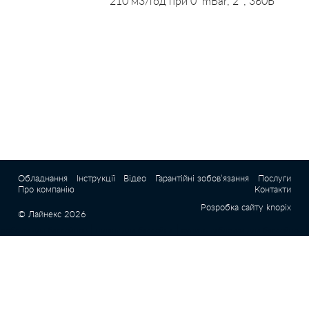
210 м3/год при 0 mBar, 2″, 380В
Обладнання
Інструкції
Відео
Гарантійні зобов’язання
Послуги
Про компанію
Контакти
Розробка сайту
knopix
© Лайнекс 2026
|
|
|
роботы для бассейнов
шланг для бассейна
купить таблетки для бассейнов
|
|
электронагреватель для бассейна
фонтаны для прудов
Интернет магазин E-
Pool (Епул) - все для бассейна |
Химия для бассейна с доставкой по Киеву и
Украине |
Оборудование для бассейна с доставкой по Киеву и Украине
Бассейн Маркет – Интернет-магазин бассейнов и оборудования с доставкой по
всей Украине |
Химия для бассейна - купить в Киеве, Украине |
Оборудование
|