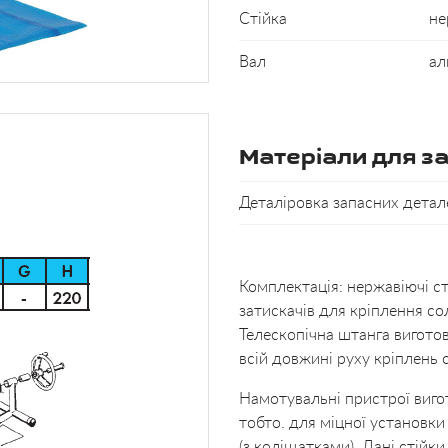
Стійка
не
Вал
ал
Матеріали для з
Деталіровка запасних детал
Комплектація: нержавіючі ст
затискачів для кріплення со
Телескопічна штанга виготовл
всій довжині руху кріплень 
Намотувальні пристрої вигот
тобто. для міцної установк
(з коліщатками). Дані стійки