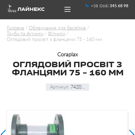
+38 (068)
345 68 98
ЛАЙНЕКС
Головна
Обладнання для басейнів
Труби та фітинги
Фітинги
Оглядовий просвіт з фланцями 75 - 160 мм
Coraplax
ОГЛЯДОВИЙ ПРОСВІТ З
UA
RU
ФЛАНЦЯМИ 75 – 160 ММ
Артикул:
7420...